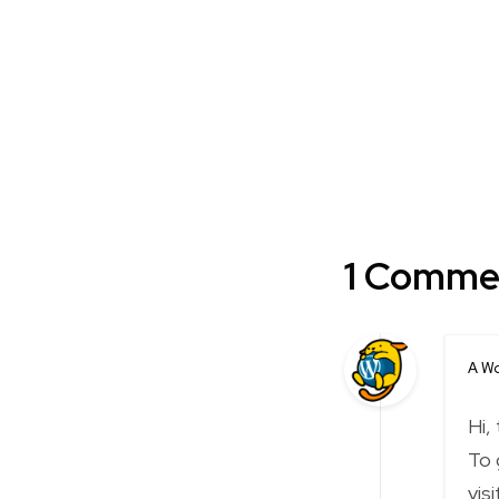
1 Comme
A W
Hi,
To 
vis