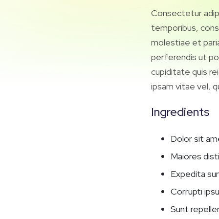
Consectetur adipis
temporibus, cons
molestiae et pari
perferendis ut po
cupiditate quis r
ipsam vitae vel, 
Ingredients
Dolor sit am
Maiores dist
Expedita sun
Corrupti ips
Sunt repelle