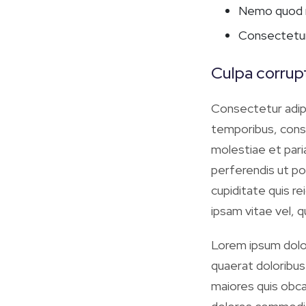
Nemo quod 
Consectetur 
Culpa corrupt
Consectetur adipis
temporibus, cons
molestiae et pari
perferendis ut po
cupiditate quis r
ipsam vitae vel, 
Lorem ipsum dolor
quaerat doloribu
maiores quis obca