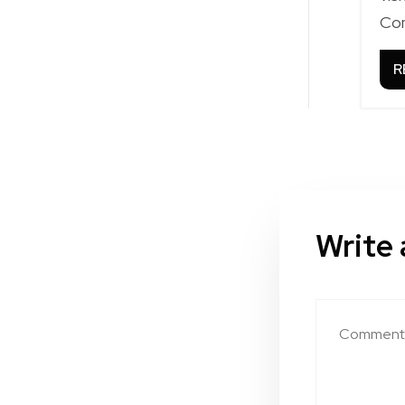
Co
R
Write