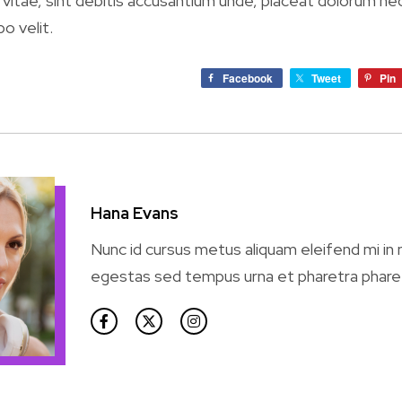
itae, sint debitis accusantium unde, placeat dolorum ne
bo velit.
Facebook
Tweet
Pin
Hana Evans
Nunc id cursus metus aliquam eleifend mi in n
egestas sed tempus urna et pharetra phare