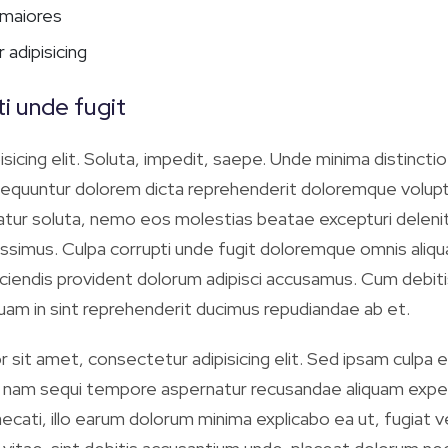
maiores
adipisicing
i unde fugit
icing elit. Soluta, impedit, saepe. Unde minima distinctio
equuntur dolorem dicta reprehenderit doloremque volup
atur soluta, nemo eos molestias beatae excepturi deleniti
ssimus. Culpa corrupti unde fugit doloremque omnis aliqu
eiciendis provident dolorum adipisci accusamus. Cum debit
quam in sint reprehenderit ducimus repudiandae ab et.
 sit amet, consectetur adipisicing elit. Sed ipsam culpa
s nam sequi tempore aspernatur recusandae aliquam exped
ecati, illo earum dolorum minima explicabo ea ut, fugiat 