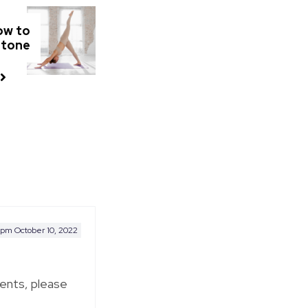
ow to
 tone
 pm
October 10, 2022
ents, please