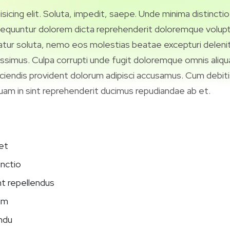
icing elit. Soluta, impedit, saepe. Unde minima distinctio
equuntur dolorem dicta reprehenderit doloremque volup
atur soluta, nemo eos molestias beatae excepturi deleniti
ssimus. Culpa corrupti unde fugit doloremque omnis aliqu
eiciendis provident dolorum adipisci accusamus. Cum debit
quam in sint reprehenderit ducimus repudiandae ab et.
et
inctio
t repellendus
um
ndu