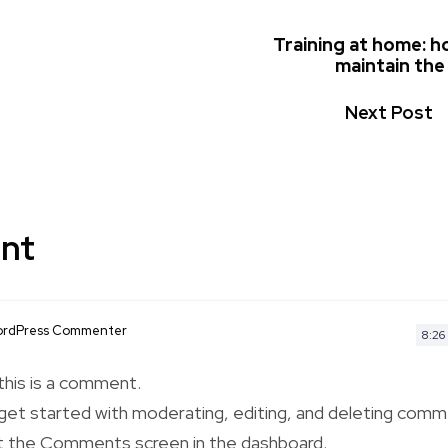
Training at home: h
maintain the
Next Post
nt
ordPress Commenter
8:26
 this is a comment.
get started with moderating, editing, and deleting comm
it the Comments screen in the dashboard.