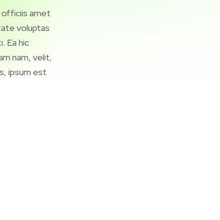
 officiis amet
tate voluptas
. Ea hic
am nam, velit,
is, ipsum est