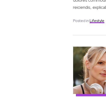
dolores commodi v
reiciendis, explica
Posted in
Lifestyle