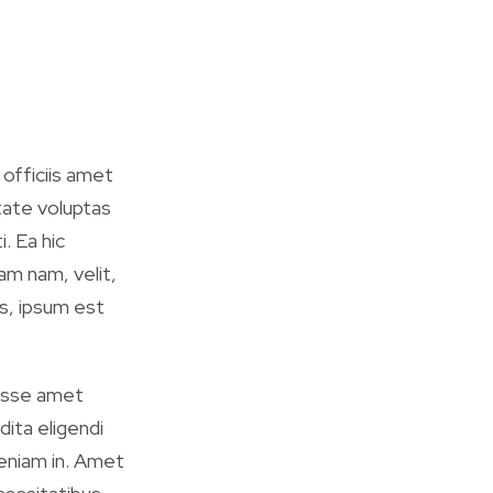
 officiis amet
tate voluptas
. Ea hic
am nam, velit,
is, ipsum est
 esse amet
ita eligendi
veniam in. Amet