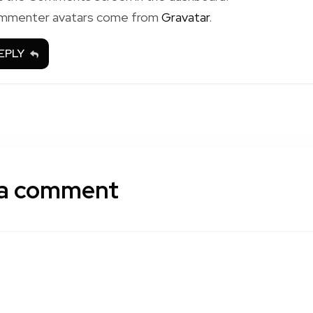
mmenter avatars come from
Gravatar
.
EPLY
 a comment