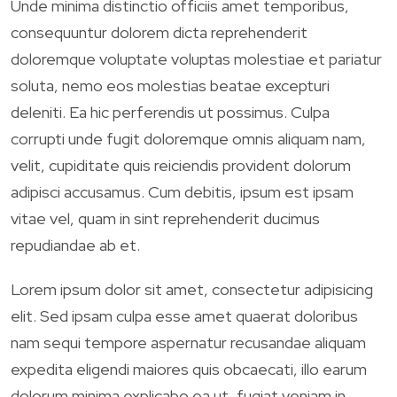
Unde minima distinctio officiis amet temporibus,
consequuntur dolorem dicta reprehenderit
doloremque voluptate voluptas molestiae et pariatur
soluta, nemo eos molestias beatae excepturi
deleniti. Ea hic perferendis ut possimus. Culpa
corrupti unde fugit doloremque omnis aliquam nam,
velit, cupiditate quis reiciendis provident dolorum
adipisci accusamus. Cum debitis, ipsum est ipsam
vitae vel, quam in sint reprehenderit ducimus
repudiandae ab et.
Lorem ipsum dolor sit amet, consectetur adipisicing
elit. Sed ipsam culpa esse amet quaerat doloribus
nam sequi tempore aspernatur recusandae aliquam
expedita eligendi maiores quis obcaecati, illo earum
dolorum minima explicabo ea ut, fugiat veniam in.