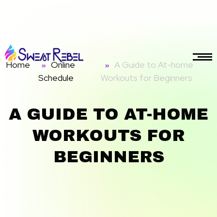
Home
Online
A Guide to At-home
Schedule
Workouts for Beginners
A GUIDE TO AT-HOME
gmail.com
WORKOUTS FOR
BEGINNERS