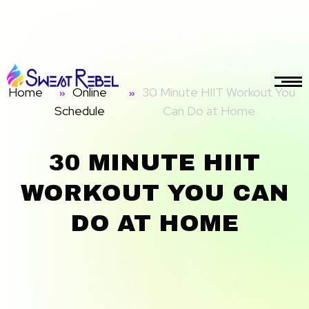
Home
Online
30 Minute HIIT Workout You
Schedule
Can Do at Home
30 MINUTE HIIT
gmail.com
WORKOUT YOU CAN
DO AT HOME